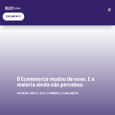
ORÇAMENTO
O Ecommerce mudou de novo. E a
maioria ainda não percebeu
POR
BRUNO
|
MAR 27, 2026
|
ECOMMERCE
,
PLANEJAMENTO