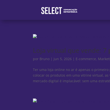
Loja virtual que vende: 7
por
Bruno
|
jun 5, 2026
|
E-commerce
,
Marketi
Ter uma loja online no ar é apenas o primeiro
colocar os produtos em uma vitrine virtual, a
mercado digital é implacável: sem uma estratég