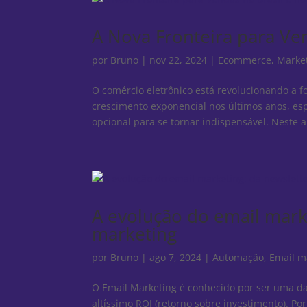
A Nova Fronteira para Ve
por
Bruno
|
nov 22, 2024
|
Ecommerce
,
Market
O comércio eletrônico está revolucionando 
crescimento exponencial nos últimos anos, esp
opcional para se tornar indispensável. Neste ar
A evolução do email mark
marketing
por
Bruno
|
ago 7, 2024
|
Automação
,
Email m
O Email Marketing é conhecido por ser uma da
altíssimo ROI (retorno sobre investimento). Po