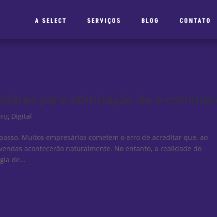
A SELECT
SERVIÇOS
BLOG
CONTATO
 pilares para otimização de e-commer
ng Digital
 passo. Muitos empresários cometem o erro de acreditar que, ao
s vendas acontecerão naturalmente. No entanto, a realidade do
ia de...