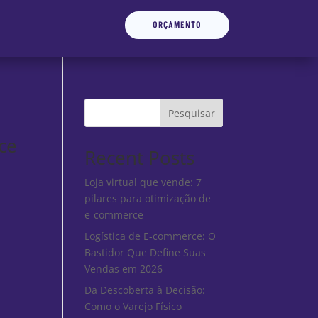
ORÇAMENTO
Pesquisar
ce
Recent Posts
Loja virtual que vende: 7
pilares para otimização de
e-commerce
Logística de E-commerce: O
Bastidor Que Define Suas
Vendas em 2026
Da Descoberta à Decisão:
Como o Varejo Físico