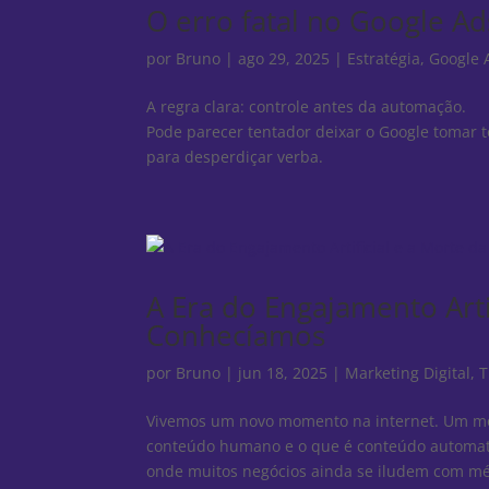
O erro fatal no Google A
por
Bruno
|
ago 29, 2025
|
Estratégia
,
Google 
A regra clara: controle antes da automação.
Pode parecer tentador deixar o Google tomar to
para desperdiçar verba.
A Era do Engajamento Arti
Conhecíamos
por
Bruno
|
jun 18, 2025
|
Marketing Digital
,
T
Vivemos um novo momento na internet. Um mom
conteúdo humano e o que é conteúdo automatiz
onde muitos negócios ainda se iludem com mé