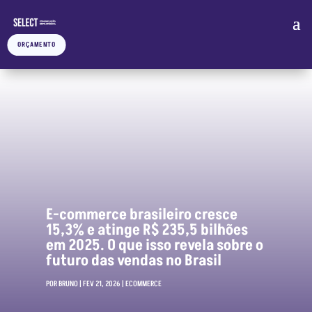
ORÇAMENTO
E-commerce brasileiro cresce
15,3% e atinge R$ 235,5 bilhões
em 2025. O que isso revela sobre o
futuro das vendas no Brasil
POR
BRUNO
|
FEV 21, 2026
|
ECOMMERCE