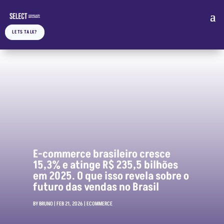
LETS TALK?
E-commerce brasileiro cresce
15,3% e atinge R$ 235,5 bilhões
em 2025. O que isso revela sobre o
futuro das vendas no Brasil
BY
BRUNO
|
FEB 21, 2026
|
ECOMMERCE